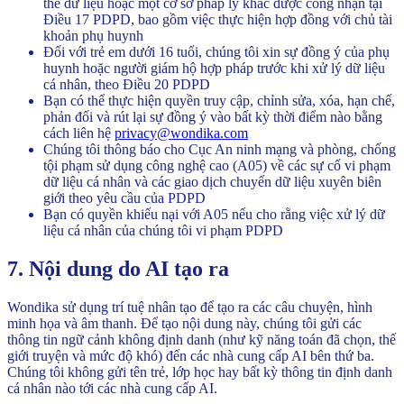
thể dữ liệu hoặc một cơ sở pháp lý khác được công nhận tại
Điều 17 PDPD, bao gồm việc thực hiện hợp đồng với chủ tài
khoản phụ huynh
Đối với trẻ em dưới 16 tuổi, chúng tôi xin sự đồng ý của phụ
huynh hoặc người giám hộ hợp pháp trước khi xử lý dữ liệu
cá nhân, theo Điều 20 PDPD
Bạn có thể thực hiện quyền truy cập, chỉnh sửa, xóa, hạn chế,
phản đối và rút lại sự đồng ý vào bất kỳ thời điểm nào bằng
cách liên hệ
privacy@wondika.com
Chúng tôi thông báo cho Cục An ninh mạng và phòng, chống
tội phạm sử dụng công nghệ cao (A05) về các sự cố vi phạm
dữ liệu cá nhân và các giao dịch chuyển dữ liệu xuyên biên
giới theo yêu cầu của PDPD
Bạn có quyền khiếu nại với A05 nếu cho rằng việc xử lý dữ
liệu cá nhân của chúng tôi vi phạm PDPD
7. Nội dung do AI tạo ra
Wondika sử dụng trí tuệ nhân tạo để tạo ra các câu chuyện, hình
minh họa và âm thanh. Để tạo nội dung này, chúng tôi gửi các
thông tin ngữ cảnh không định danh (như kỹ năng toán đã chọn, thế
giới truyện và mức độ khó) đến các nhà cung cấp AI bên thứ ba.
Chúng tôi không gửi tên trẻ, lớp học hay bất kỳ thông tin định danh
cá nhân nào tới các nhà cung cấp AI.