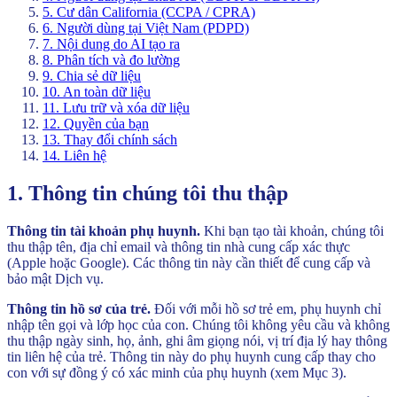
5. Cư dân California (CCPA / CPRA)
6. Người dùng tại Việt Nam (PDPD)
7. Nội dung do AI tạo ra
8. Phân tích và đo lường
9. Chia sẻ dữ liệu
10. An toàn dữ liệu
11. Lưu trữ và xóa dữ liệu
12. Quyền của bạn
13. Thay đổi chính sách
14. Liên hệ
1. Thông tin chúng tôi thu thập
Thông tin tài khoản phụ huynh.
Khi bạn tạo tài khoản, chúng tôi
thu thập tên, địa chỉ email và thông tin nhà cung cấp xác thực
(Apple hoặc Google). Các thông tin này cần thiết để cung cấp và
bảo mật Dịch vụ.
Thông tin hồ sơ của trẻ.
Đối với mỗi hồ sơ trẻ em, phụ huynh chỉ
nhập tên gọi và lớp học của con. Chúng tôi không yêu cầu và không
thu thập ngày sinh, họ, ảnh, ghi âm giọng nói, vị trí địa lý hay thông
tin liên hệ của trẻ. Thông tin này do phụ huynh cung cấp thay cho
con với sự đồng ý có xác minh của phụ huynh (xem Mục 3).