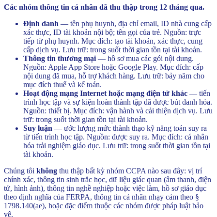
Các nhóm thông tin cá nhân đã thu thập trong 12 tháng qua.
Định danh
— tên phụ huynh, địa chỉ email, ID nhà cung cấp
xác thực, ID tài khoản nội bộ; tên gọi của trẻ. Nguồn: trực
tiếp từ phụ huynh. Mục đích: tạo tài khoản, xác thực, cung
cấp dịch vụ. Lưu trữ: trong suốt thời gian tồn tại tài khoản.
Thông tin thương mại
— hồ sơ mua các gói nội dung.
Nguồn: Apple App Store hoặc Google Play. Mục đích: cấp
nội dung đã mua, hỗ trợ khách hàng. Lưu trữ: bảy năm cho
mục đích thuế và kế toán.
Hoạt động mạng Internet hoặc mạng điện tử khác
— tiến
trình học tập và sự kiện hoàn thành tập đã được bút danh hóa.
Nguồn: thiết bị. Mục đích: vận hành và cải thiện dịch vụ. Lưu
trữ: trong suốt thời gian tồn tại tài khoản.
Suy luận
— ước lượng mức thành thạo kỹ năng toán suy ra
từ tiến trình học tập. Nguồn: được suy ra. Mục đích: cá nhân
hóa trải nghiệm giáo dục. Lưu trữ: trong suốt thời gian tồn tại
tài khoản.
Chúng tôi
không
thu thập bất kỳ nhóm CCPA nào sau đây: vị trí
chính xác, thông tin sinh trắc học, dữ liệu giác quan (âm thanh, điện
tử, hình ảnh), thông tin nghề nghiệp hoặc việc làm, hồ sơ giáo dục
theo định nghĩa của FERPA, thông tin cá nhân nhạy cảm theo §
1798.140(ae), hoặc đặc điểm thuộc các nhóm được pháp luật bảo
vệ.