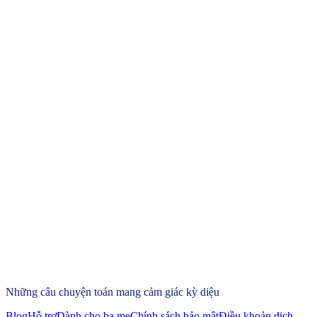
Những câu chuyện toán mang cảm giác kỳ diệu
Blog
Hỗ trợ
Dành cho ba mẹ
Chính sách bảo mật
Điều khoản dịch