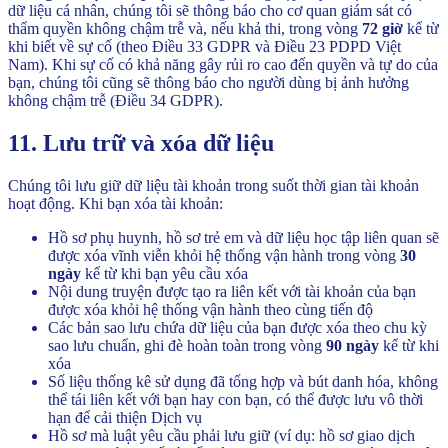
dữ liệu cá nhân, chúng tôi sẽ thông báo cho cơ quan giám sát có
thẩm quyền không chậm trễ và, nếu khả thi, trong vòng
72 giờ
kể từ
khi biết về sự cố (theo Điều 33 GDPR và Điều 23 PDPD Việt
Nam). Khi sự cố có khả năng gây rủi ro cao đến quyền và tự do của
bạn, chúng tôi cũng sẽ thông báo cho người dùng bị ảnh hưởng
không chậm trễ (Điều 34 GDPR).
11. Lưu trữ và xóa dữ liệu
Chúng tôi lưu giữ dữ liệu tài khoản trong suốt thời gian tài khoản
hoạt động. Khi bạn xóa tài khoản:
Hồ sơ phụ huynh, hồ sơ trẻ em và dữ liệu học tập liên quan sẽ
được xóa vĩnh viễn khỏi hệ thống vận hành trong vòng
30
ngày
kể từ khi bạn yêu cầu xóa
Nội dung truyện được tạo ra liên kết với tài khoản của bạn
được xóa khỏi hệ thống vận hành theo cùng tiến độ
Các bản sao lưu chứa dữ liệu của bạn được xóa theo chu kỳ
sao lưu chuẩn, ghi đè hoàn toàn trong vòng
90 ngày
kể từ khi
xóa
Số liệu thống kê sử dụng đã tổng hợp và bút danh hóa, không
thể tái liên kết với bạn hay con bạn, có thể được lưu vô thời
hạn để cải thiện Dịch vụ
Hồ sơ mà luật yêu cầu phải lưu giữ (ví dụ: hồ sơ giao dịch