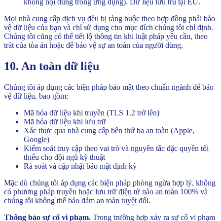
không nội dung trong ứng dụng). Dữ liệu lưu trú tại EU.
Mọi nhà cung cấp dịch vụ đều bị ràng buộc theo hợp đồng phải bảo
vệ dữ liệu của bạn và chỉ sử dụng cho mục đích chúng tôi chỉ định.
Chúng tôi cũng có thể tiết lộ thông tin khi luật pháp yêu cầu, theo
trát của tòa án hoặc để bảo vệ sự an toàn của người dùng.
10. An toàn dữ liệu
Chúng tôi áp dụng các biện pháp bảo mật theo chuẩn ngành để bảo
vệ dữ liệu, bao gồm:
Mã hóa dữ liệu khi truyền (TLS 1.2 trở lên)
Mã hóa dữ liệu khi lưu trữ
Xác thực qua nhà cung cấp bên thứ ba an toàn (Apple,
Google)
Kiểm soát truy cập theo vai trò và nguyên tắc đặc quyền tối
thiểu cho đội ngũ kỹ thuật
Rà soát và cập nhật bảo mật định kỳ
Mặc dù chúng tôi áp dụng các biện pháp phòng ngừa hợp lý, không
có phương pháp truyền hoặc lưu trữ điện tử nào an toàn 100% và
chúng tôi không thể bảo đảm an toàn tuyệt đối.
Thông báo sự cố vi phạm.
Trong trường hợp xảy ra sự cố vi phạm