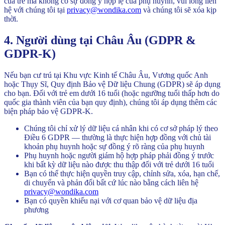
của trẻ mà không có sự đồng ý hợp lệ của phụ huynh, vui lòng liên
hệ với chúng tôi tại
privacy@wondika.com
và chúng tôi sẽ xóa kịp
thời.
4. Người dùng tại Châu Âu (GDPR &
GDPR-K)
Nếu bạn cư trú tại Khu vực Kinh tế Châu Âu, Vương quốc Anh
hoặc Thụy Sĩ, Quy định Bảo vệ Dữ liệu Chung (GDPR) sẽ áp dụng
cho bạn. Đối với trẻ em dưới 16 tuổi (hoặc ngưỡng tuổi thấp hơn do
quốc gia thành viên của bạn quy định), chúng tôi áp dụng thêm các
biện pháp bảo vệ GDPR-K.
Chúng tôi chỉ xử lý dữ liệu cá nhân khi có cơ sở pháp lý theo
Điều 6 GDPR — thường là thực hiện hợp đồng với chủ tài
khoản phụ huynh hoặc sự đồng ý rõ ràng của phụ huynh
Phụ huynh hoặc người giám hộ hợp pháp phải đồng ý trước
khi bất kỳ dữ liệu nào được thu thập đối với trẻ dưới 16 tuổi
Bạn có thể thực hiện quyền truy cập, chỉnh sửa, xóa, hạn chế,
di chuyển và phản đối bất cứ lúc nào bằng cách liên hệ
privacy@wondika.com
Bạn có quyền khiếu nại với cơ quan bảo vệ dữ liệu địa
phương