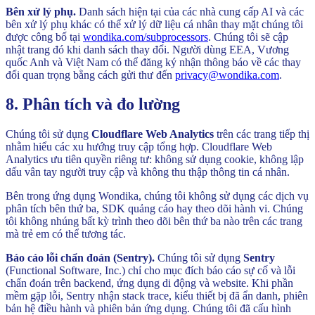
Bên xử lý phụ.
Danh sách hiện tại của các nhà cung cấp AI và các
bên xử lý phụ khác có thể xử lý dữ liệu cá nhân thay mặt chúng tôi
được công bố tại
wondika.com/subprocessors
. Chúng tôi sẽ cập
nhật trang đó khi danh sách thay đổi. Người dùng EEA, Vương
quốc Anh và Việt Nam có thể đăng ký nhận thông báo về các thay
đổi quan trọng bằng cách gửi thư đến
privacy@wondika.com
.
8. Phân tích và đo lường
Chúng tôi sử dụng
Cloudflare Web Analytics
trên các trang tiếp thị
nhằm hiểu các xu hướng truy cập tổng hợp. Cloudflare Web
Analytics ưu tiên quyền riêng tư: không sử dụng cookie, không lập
dấu vân tay người truy cập và không thu thập thông tin cá nhân.
Bên trong ứng dụng Wondika, chúng tôi không sử dụng các dịch vụ
phân tích bên thứ ba, SDK quảng cáo hay theo dõi hành vi. Chúng
tôi không nhúng bất kỳ trình theo dõi bên thứ ba nào trên các trang
mà trẻ em có thể tương tác.
Báo cáo lỗi chẩn đoán (Sentry).
Chúng tôi sử dụng
Sentry
(Functional Software, Inc.) chỉ cho mục đích báo cáo sự cố và lỗi
chẩn đoán trên backend, ứng dụng di động và website. Khi phần
mềm gặp lỗi, Sentry nhận stack trace, kiểu thiết bị đã ẩn danh, phiên
bản hệ điều hành và phiên bản ứng dụng. Chúng tôi đã cấu hình