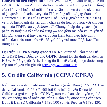
Chuyển dữ liệu xuyên biên giới.
Wondika vận hành từ ngoài Khu
vực Kinh tế Châu Âu. Khi dữ liệu cá nhân được chuyển tới hạ tầng
của chúng tôi hoặc tới một nhà cung cấp dịch vụ ở quốc gia chưa
nhận quyết định adequacy của EU, chúng tôi áp dụng Standard
Contractual Clauses của Ủy ban Châu Âu (Quyết định 2021/914)
và thực hiện đánh giá tác động chuyển dữ liệu phù hợp với khuyến
nghị của EDPB sau vụ
Schrems II
. Chúng tôi áp dụng các biện
pháp kỹ thuật và tổ chức bổ sung — bao gồm mã hóa khi truyền và
khi lưu, kiểm soát truy cập và quyền kiểm toán theo hợp đồng —
nhằm đảm bảo mức bảo vệ tương đương với mức được bảo đảm
trong EEA.
Đại diện EU và Vương quốc Anh.
Khi được yêu cầu theo Điều
27 GDPR hoặc Điều 27 UK GDPR, chúng tôi chỉ định đại diện tại
EU và Vương quốc Anh. Thông tin liên hệ của đại diện được cung
cấp khi có yêu cầu gửi tới
privacy@wondika.com
.
5. Cư dân California (CCPA / CPRA)
Nếu bạn là cư dân California, Đạo luật Quyền Riêng tư Người Tiêu
dùng California, được sửa đổi bởi Đạo luật Quyền Riêng tư
California (gọi chung là "CCPA"), trao cho bạn các quyền cụ thể
đối với thông tin cá nhân của mình. Phần này được cung cấp theo
Bộ luật Dân sự California § 1798.100
và tiếp theo
và § 1798.130.