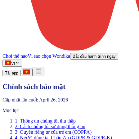
Chơi thế nào
Vì sao chọn Wondika
Bắt đầu hành trình ngay
VI
Tải app
Chính sách bảo mật
Cập nhật lần cuối: April 26, 2026
Mục lục
1. Thông tin chúng tôi thu thập
2. Cách chúng tôi sử dụng thông tin
3. Quyền riêng tư của trẻ em (COPPA)
4. Người dùng tại Châu Âu (GDPR & GDPR-K)