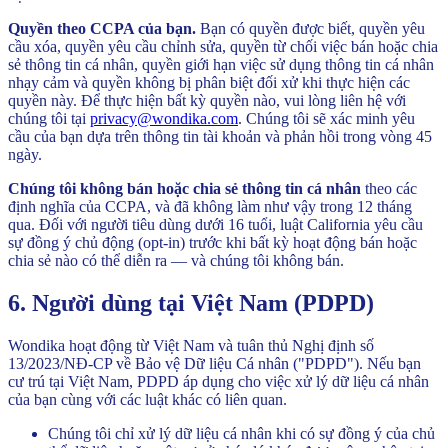
Quyền theo CCPA của bạn.
Bạn có quyền được biết, quyền yêu
cầu xóa, quyền yêu cầu chỉnh sửa, quyền từ chối việc bán hoặc chia
sẻ thông tin cá nhân, quyền giới hạn việc sử dụng thông tin cá nhân
nhạy cảm và quyền không bị phân biệt đối xử khi thực hiện các
quyền này. Để thực hiện bất kỳ quyền nào, vui lòng liên hệ với
chúng tôi tại
privacy@wondika.com
.
Chúng tôi sẽ xác minh yêu
cầu của bạn dựa trên thông tin tài khoản và phản hồi trong vòng 45
ngày.
Chúng tôi không bán hoặc chia sẻ thông tin cá nhân
theo các
định nghĩa của CCPA, và đã không làm như vậy trong 12 tháng
qua. Đối với người tiêu dùng dưới 16 tuổi, luật California yêu cầu
sự đồng ý chủ động (opt-in) trước khi bất kỳ hoạt động bán hoặc
chia sẻ nào có thể diễn ra — và chúng tôi không bán.
6. Người dùng tại Việt Nam (PDPD)
Wondika hoạt động từ Việt Nam và tuân thủ Nghị định số
13/2023/NĐ-CP về Bảo vệ Dữ liệu Cá nhân ("PDPD"). Nếu bạn
cư trú tại Việt Nam, PDPD áp dụng cho việc xử lý dữ liệu cá nhân
của bạn cùng với các luật khác có liên quan.
Chúng tôi chỉ xử lý dữ liệu cá nhân khi có sự đồng ý của chủ