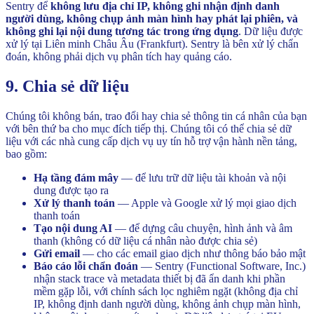
Sentry để
không lưu địa chỉ IP, không ghi nhận định danh
người dùng, không chụp ảnh màn hình hay phát lại phiên, và
không ghi lại nội dung tương tác trong ứng dụng
. Dữ liệu được
xử lý tại Liên minh Châu Âu (Frankfurt). Sentry là bên xử lý chẩn
đoán, không phải dịch vụ phân tích hay quảng cáo.
9. Chia sẻ dữ liệu
Chúng tôi không bán, trao đổi hay chia sẻ thông tin cá nhân của bạn
với bên thứ ba cho mục đích tiếp thị. Chúng tôi có thể chia sẻ dữ
liệu với các nhà cung cấp dịch vụ uy tín hỗ trợ vận hành nền tảng,
bao gồm:
Hạ tầng đám mây
— để lưu trữ dữ liệu tài khoản và nội
dung được tạo ra
Xử lý thanh toán
— Apple và Google xử lý mọi giao dịch
thanh toán
Tạo nội dung AI
— để dựng câu chuyện, hình ảnh và âm
thanh (không có dữ liệu cá nhân nào được chia sẻ)
Gửi email
— cho các email giao dịch như thông báo bảo mật
Báo cáo lỗi chẩn đoán
— Sentry (Functional Software, Inc.)
nhận stack trace và metadata thiết bị đã ẩn danh khi phần
mềm gặp lỗi, với chính sách lọc nghiêm ngặt (không địa chỉ
IP, không định danh người dùng, không ảnh chụp màn hình,