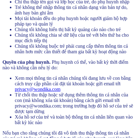
Chỉ thu thập tên gọi và lớp học của trẻ, do phụ huynh nhập
Trẻ không thể nhập thông tin cá nhân dạng văn bản tự do,
ảnh hay bản ghi âm
Mọi tài khoản đều do phụ huynh hoặc người giám hộ hợp
pháp tạo và quản lý
Chúng tôi không hiển thị bất kỳ quảng cáo nào cho trẻ
Chúng tôi không chia sẻ dữ liệu của trẻ với bên thứ ba cho
mục đích tiếp thị
Chúng tôi không buộc trẻ phải cung cấp thêm thông tin cá
nhân hơn mức cần thiết để tham gia bất kỳ hoạt động nào
Quyền của phụ huynh.
Phụ huynh có thể, vào bất kỳ thời điểm
nào và không cần nêu lý do:
Xem mọi thông tin cá nhân chúng tôi đang lưu về con bằng
cách truy cập phần cài đặt tài khoản hoặc gửi email tới
privacy@wondika.com
Từ chối thu thập hoặc sử dụng thêm thông tin cá nhân của
con (mà không xóa tài khoản) bằng cách gửi email tới
privacy@wondika.com; trong trường hợp đó hồ sơ của trẻ sẽ
được tạm dừng
Xóa hồ sơ của trẻ và toàn bộ thông tin cá nhân liên quan vào
bất kỳ lúc nào
Nếu bạn cho rằng chúng tôi đã vô tình thu thập thông tin cá nhân