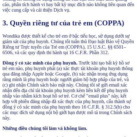
cáo, phân tích hành vi hay bất kỳ mục đích nào không liên quan đến
việc cung cấp và cải thiện Dịch vụ.
3. Quyền riêng tư của trẻ em (COPPA)
Wondika được thiết kế cho trẻ em ở bậc tiểu học, sử dụng dưới sự
giám sát của phụ huynh. Chúng tôi tuân thủ Đạo luật Bảo vệ Quyền
Riêng tư Trực tuyến của Trẻ em (COPPA), 15 U.S.C. §§ 6501–
6506, và các quy định thi hành tại 16 C.F.R. Phần 312.
Đồng ý có xác minh của phụ huynh.
Trước khi tạo bất kỳ hồ sơ
trẻ em nào, phụ huynh phải (a) xác thực tài khoản phụ huynh thông
qua đăng nhập Apple hoặc Google, (b) xác nhận trong ứng dụng
rằng mình là phụ huynh hoặc người giám hộ hợp pháp của trẻ, và
(c) ghi nhận Chính sách bảo mật này. Chúng tôi sẽ gửi email xác
nhận đến địa chỉ tài khoản phụ huynh kèm liên kết để phụ huynh
nhấp vào nhằm kích hoạt hồ sơ trẻ. Cơ chế "email plus" này, kết
hợp với phiên đăng nhập đã xác thực của phụ huynh, cấu thành sự
đồng ý có xác minh của phụ huynh theo 16 C.F.R. § 312.5(b) cho
các mục đích sử dụng nội bộ giới hạn được mô tả trong Chính sách
này.
Những điều chúng tôi làm và không làm.