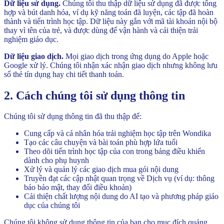
Dữ liệu sử dụng.
Chúng tôi thu thập dữ liệu sử dụng đã được tổng
hợp và bút danh hóa, ví dụ kỹ năng toán đã luyện, các tập đã hoàn
thành và tiến trình học tập. Dữ liệu này gắn với mã tài khoản nội bộ
thay vì tên của trẻ, và được dùng để vận hành và cải thiện trải
nghiệm giáo dục.
Dữ liệu giao dịch.
Mọi giao dịch trong ứng dụng do Apple hoặc
Google xử lý. Chúng tôi nhận xác nhận giao dịch nhưng không lưu
số thẻ tín dụng hay chi tiết thanh toán.
2. Cách chúng tôi sử dụng thông tin
Chúng tôi sử dụng thông tin đã thu thập để:
Cung cấp và cá nhân hóa trải nghiệm học tập trên Wondika
Tạo các câu chuyện và bài toán phù hợp lứa tuổi
Theo dõi tiến trình học tập của con trong bảng điều khiển
dành cho phụ huynh
Xử lý và quản lý các giao dịch mua gói nội dung
Truyền đạt các cập nhật quan trọng về Dịch vụ (ví dụ: thông
báo bảo mật, thay đổi điều khoản)
Cải thiện chất lượng nội dung do AI tạo và phương pháp giáo
dục của chúng tôi
Chúng tôi không sử dụng thông tin của bạn cho mục đích quảng